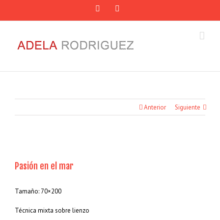
Facebook
Email
Anterior
Siguiente
View
Larger
Pasión en el mar
Image
Tamaño: 70×200
Técnica mixta sobre lienzo